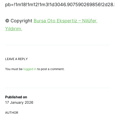
pb=!1m18!1m12!1m3!1d3046.907590269856!2d28.9
© Copyright
Bursa Oto Ekspertiz – Nilüfer,
Yıldırım,
LEAVE A REPLY
You must be
logged in
to post a comment.
Published on
17 January 2026
AUTHOR