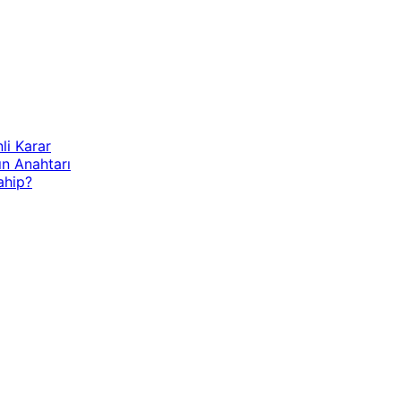
li Karar
ın Anahtarı
ahip?