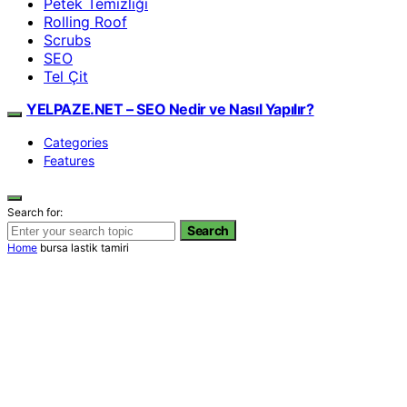
Petek Temizliği
Rolling Roof
Scrubs
SEO
Tel Çit
YELPAZE.NET – SEO Nedir ve Nasıl Yapılır?
Categories
Features
Search for:
Search
Home
bursa lastik tamiri