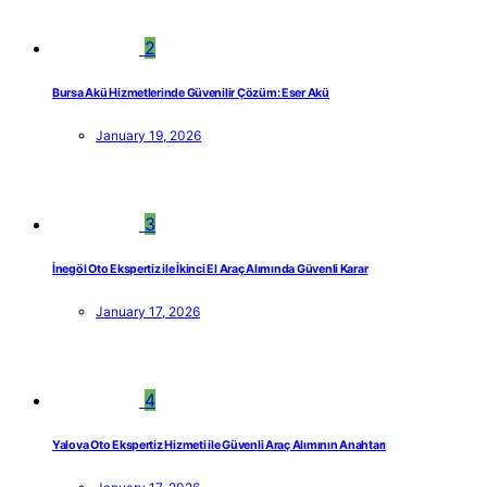
2
Bursa Akü Hizmetlerinde Güvenilir Çözüm: Eser Akü
January 19, 2026
3
İnegöl Oto Ekspertiz ile İkinci El Araç Alımında Güvenli Karar
January 17, 2026
4
Yalova Oto Ekspertiz Hizmeti ile Güvenli Araç Alımının Anahtarı