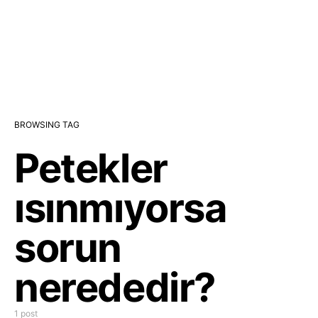
BROWSING TAG
Petekler
ısınmıyorsa
sorun
nerededir?
1 post