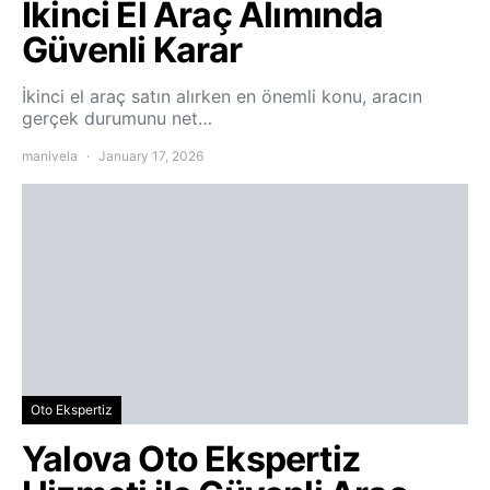
İkinci El Araç Alımında
Güvenli Karar
İkinci el araç satın alırken en önemli konu, aracın
gerçek durumunu net…
manivela
January 17, 2026
Oto Ekspertiz
Yalova Oto Ekspertiz