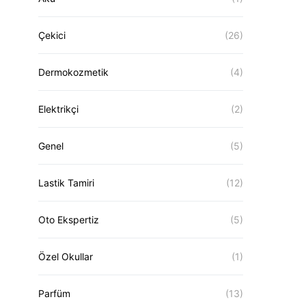
Çekici
(26)
Dermokozmetik
(4)
Elektrikçi
(2)
Genel
(5)
Lastik Tamiri
(12)
Oto Ekspertiz
(5)
Özel Okullar
(1)
Parfüm
(13)