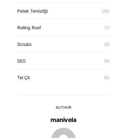
Petek Temizliği
(20)
Rolling Roof
(1)
Scrubs
(2)
SEO
(4)
Tel Çit
(6)
AUTHOR
manivela