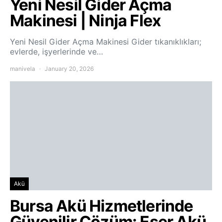
Yeni Nesil Gider Açma
Makinesi | Ninja Flex
Yeni Nesil Gider Açma Makinesi Gider tıkanıklıkları;
evlerde, işyerlerinde ve…
manivela
January 20, 2026
Akü
Bursa Akü Hizmetlerinde
Güvenilir Çözüm: Eser Akü