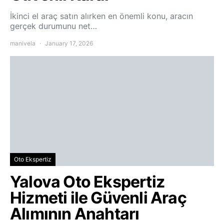
İkinci el araç satın alırken en önemli konu, aracın
gerçek durumunu net…
manivela
January 17, 2026
Oto Ekspertiz
Yalova Oto Ekspertiz
Hizmeti ile Güvenli Araç
Alımının Anahtarı