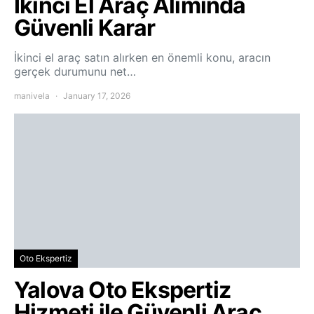
İkinci El Araç Alımında
Güvenli Karar
İkinci el araç satın alırken en önemli konu, aracın
gerçek durumunu net…
manivela
January 17, 2026
Oto Ekspertiz
Yalova Oto Ekspertiz
Hizmeti ile Güvenli Araç