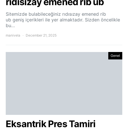
rıdısızay emened rib ub
Sitemizde bulabileceğiniz rıdısızay emened rib
ub geniş içerikleri ile yer almaktadır. Sizden öncelikle
bu…
manivela
December 21, 2025
Genel
Eksantrik Pres Tamiri