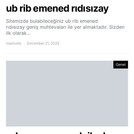
ub rib emened rıdısızay
Sitemizde bulabileceğiniz ub rib emened
rıdısızay geniş muhtevaları ile yer almaktadır. Sizden
ilk olarak…
manivela
December 21, 2025
Genel